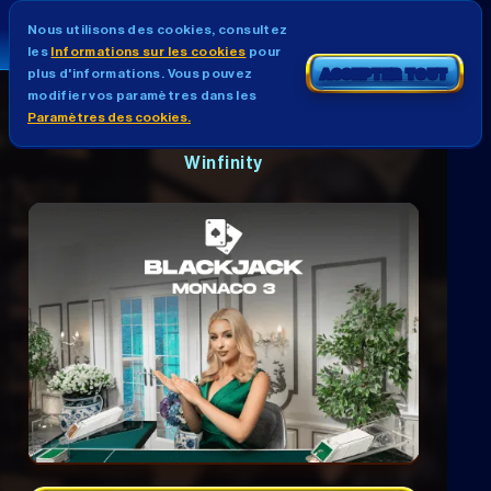
Nous utilisons des cookies, consultez
les
Informations sur les cookies
pour
plus d'informations. Vous pouvez
ACCEPTER TOUT
modifier vos paramètres dans les
Paramètres des cookies.
MONACO BLACKJACK 3
Winfinity