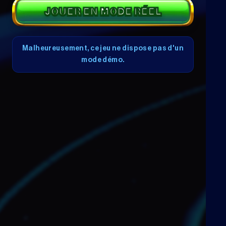
JOUER EN MODE RÉEL
Malheureusement, ce jeu ne dispose pas d'un
mode démo.