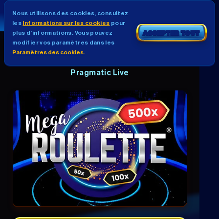
Nous utilisons des cookies, consultez
les
Informations sur les cookies
pour
plus d'informations. Vous pouvez
ACCEPTER TOUT
modifier vos paramètres dans les
Paramètres des cookies.
MEGA ROULETTE
Pragmatic Live