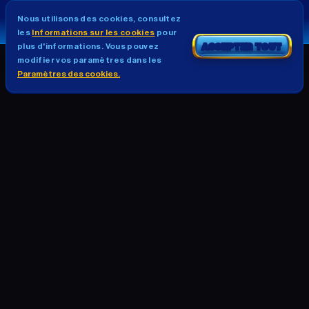
Nous utilisons des cookies, consultez
les
Informations sur les cookies
pour
plus d'informations. Vous pouvez
ACCEPTER TOUT
modifier vos paramètres dans les
Paramètres des cookies.