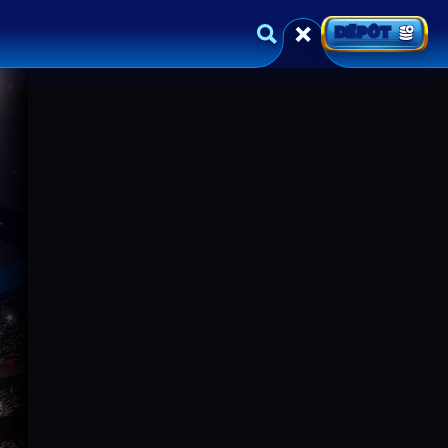
DÉPÔT