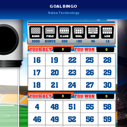
GOAL BINGO
Salsa Technology