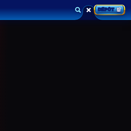
DÉPÔT