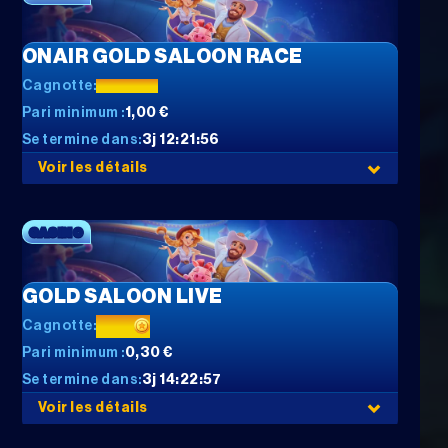
ONAIR GOLD SALOON RACE
Cagnotte:
10 000 €
Pari minimum :
1,00 €
Se termine dans:
3j 12:21:56
Voir les détails
CASINO
GOLD SALOON LIVE
Cagnotte:
1100
Pari minimum :
0,30 €
Se termine dans:
3j 14:22:57
Voir les détails