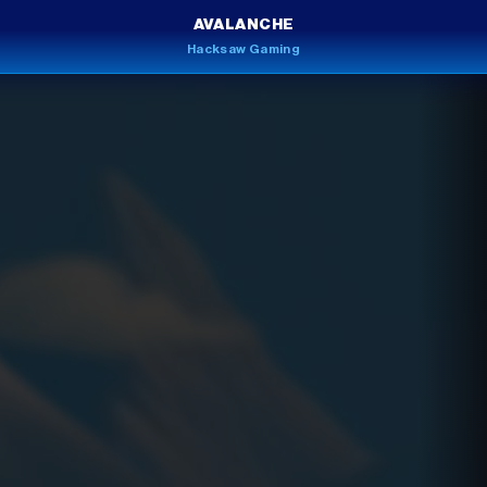
AVALANCHE
Hacksaw Gaming