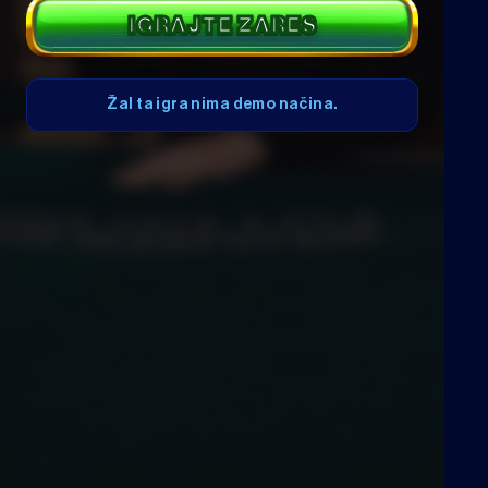
IGRAJTE ZARES
Žal ta igra nima demo načina.