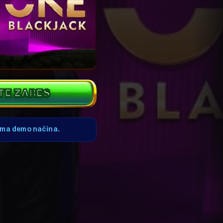
TE ZARES
nima demo načina.