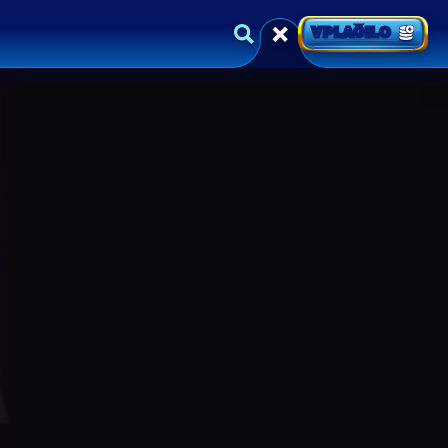
VPLAČILO