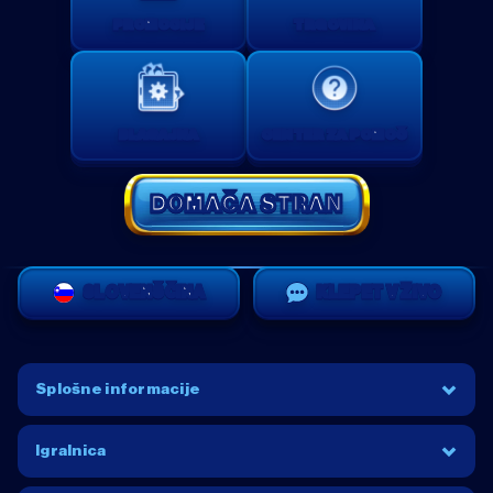
PROMOCIJE
TRGOVINA
BLAGAJNA
CENTER ZA POMOČ
DOMAČA STRAN
SLOVENŠČINA
KLEPET V ŽIVO
Splošne informacije
Igralnica