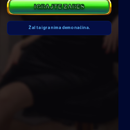
IGRAJTE ZARES
Žal ta igra nima demo načina.