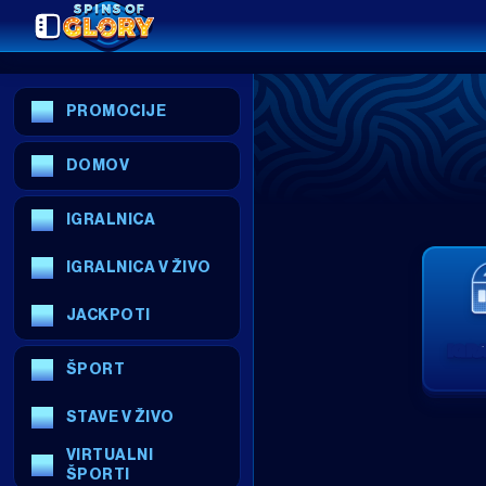
PROMOCIJE
DOMOV
IGRALNICA
IGRALNICA V ŽIVO
JACKPOTI
IGR
ŠPORT
STAVE V ŽIVO
VIRTUALNI
ŠPORTI