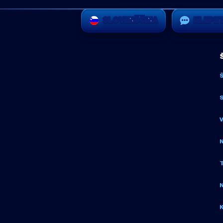
SLOVENŠČINA
KLEPET