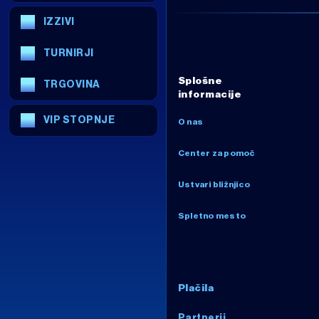
IZZIVI
TURNIRJI
Splošne
TRGOVINA
informacije
VIP STOPNJE
o nas
center za pomoč
ustvari bližnjico
spletno mesto
Plačila
Partnerji