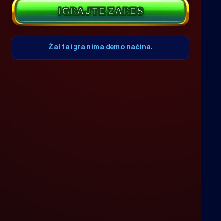
IGRAJTE ZARES
Žal ta igra nima demo načina.