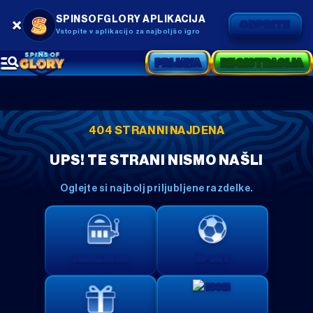
SPINSOFGLORY APLIKACIJA
ODPRITE
Vstopite v aplikacijo za najboljšo igro
PRIJAVA
REGISTRACIJA
404 STRAN NI NAJDENA
UPS! TE STRANI NISMO NAŠLI
Oglejte si najbolj priljubljene razdelke.
IGRALNICA
ŠPORT