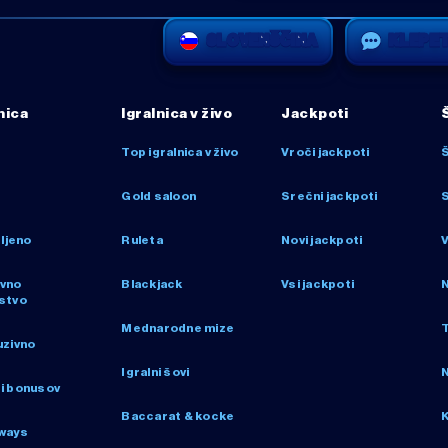
SLOVENŠČINA
KLEPET
nica
Igralnica v živo
Jackpoti
top igralnica v živo
vroči jackpoti
gold saloon
srečni jackpoti
ubljeno
ruleta
novi jackpoti
blackjack
vsi jackpoti
stvo
mednarodne mize
uzivno
igralni šovi
pi bonusov
baccarat & kocke
aways