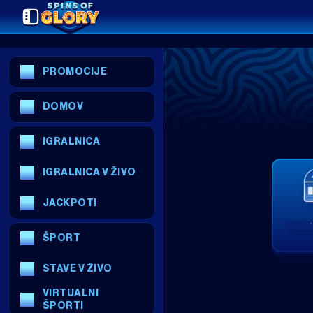
PROMOCIJE
DOMOV
IGRALNICA
IGRALNICA V ŽIVO
JACKPOTI
IGR
ŠPORT
STAVE V ŽIVO
VIRTUALNI
ŠPORTI