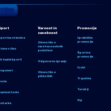
 V ŽIVO
Šport
Varnost in
Promocije
zasebnost
športna stavnica
igralniške
promocije
obvestilo o
varstvu osebnih
stave v živo
podatkov
športne
promocije
virtualni športi
odgovorno igranje
izzivi
nogomet
obvestilo o
piškotkih
trgovina
tenis
turnirji
namizni tenis
vip
košarka