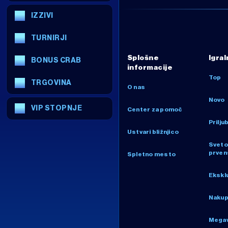
IZZIVI
TURNIRJI
Splošne
Igral
BONUS CRAB
informacije
top
TRGOVINA
o nas
novo
VIP STOPNJE
center za pomoč
prilj
ustvari bližnjico
svetovno
prven
spletno mesto
ekskl
naku
meg