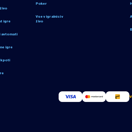
poker
 živo
vse v igralnici v
nt igre
živo
ni avtomati
zne igre
ackpoti
gre
V