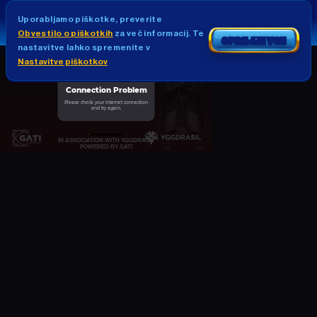
Uporabljamo piškotke, preverite
Obvestilo o piškotkih
za več informacij. Te
SPREJMI VSE
nastavitve lahko spremenite v
Nastavitve piškotkov