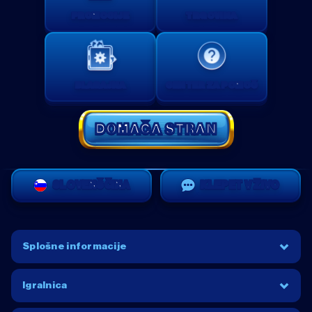
PROMOCIJE
TRGOVINA
BLAGAJNA
CENTER ZA POMOČ
DOMAČA STRAN
SLOVENŠČINA
KLEPET V ŽIVO
Splošne informacije
Igralnica