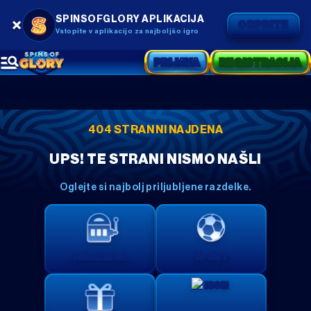
SPINSOFGLORY APLIKACIJA
ODPRITE
Vstopite v aplikacijo za najboljšo igro
PRIJAVA
REGISTRACIJA
404 STRAN NI NAJDENA
UPS! TE STRANI NISMO NAŠLI
Oglejte si najbolj priljubljene razdelke.
IGRALNICA
ŠPORT