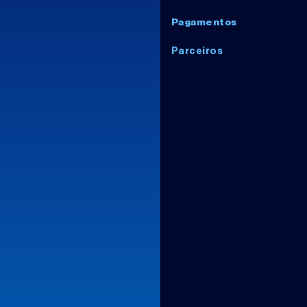
Pagamentos
Parceiros