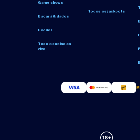
game shows
todos os jackpots
bacará & dados
póquer
todo o casino ao
vivo
M