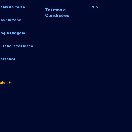
ténis de mesa
vip
Termos e
Condições
basquetebol
hóquei no gelo
futebol americano
beisebol
ais