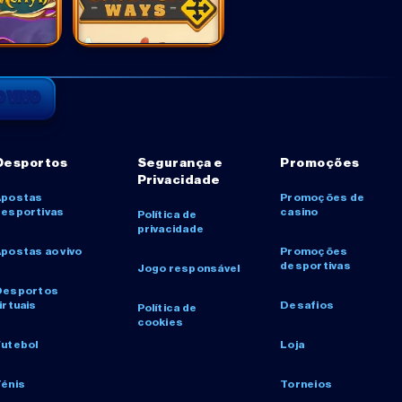
O VIVO
Desportos
Segurança e
Promoções
Privacidade
s
promoções de
esportivas
casino
política de
privacidade
apostas ao vivo
promoções
desportivas
jogo responsável
tos
irtuais
desafios
política de
cookies
futebol
loja
ténis
torneios