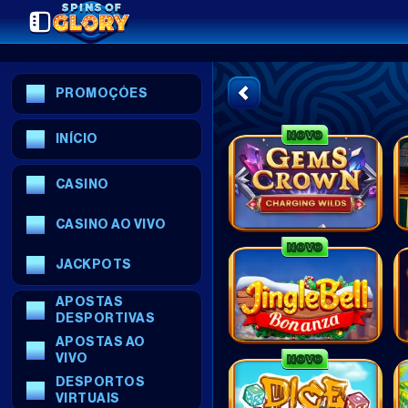
PROMOÇÕES
NOVO
INÍCIO
Gems Crown Charging Wilds
CASINO
CASINO AO VIVO
NOVO
Jingle Bell Bonanza
JACKPOTS
APOSTAS
DESPORTIVAS
APOSTAS AO
VIVO
NOVO
Dice Jungle
DESPORTOS
VIRTUAIS