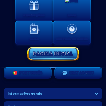
PROMOÇÕES
LOJA
CAIXA
CENTRAL DE AJUDA
PAGINA INICIAL
PORTUGUÊS
CHAT AO VIVO
Informações gerais