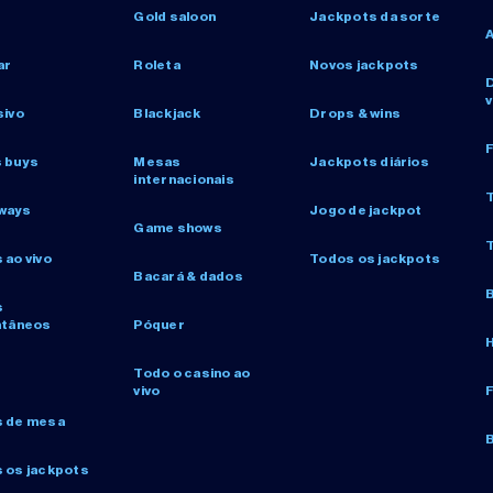
gold saloon
jackpots da sorte
ar
roleta
novos jackpots
despor
v
sivo
blackjack
drops & wins
s buys
mesas
jackpots diários
internacionais
aways
jogo de jackpot
game shows
 ao vivo
todos os jackpots
bacará & dados
ntâneos
póquer
todo o casino ao
vivo
s de mesa
s os jackpots