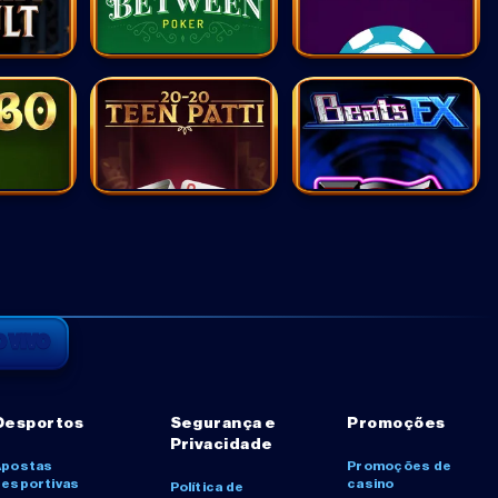
o
Teen Patti 20-20
Beats EX
O VIVO
Desportos
Segurança e
Promoções
Privacidade
s
promoções de
esportivas
casino
política de