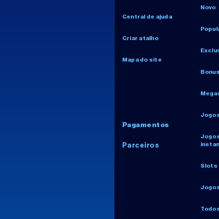
novo
central de ajuda
popul
criar atalho
exclu
mapa do site
bonu
meg
jogos
Pagamentos
jogos
insta
Parceiros
slots
jogo
todo