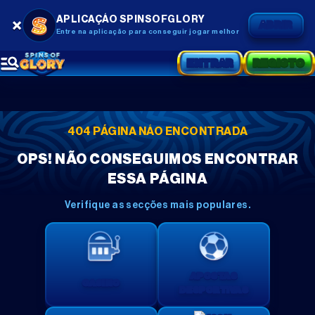
APLICAÇÃO SPINSOFGLORY
ABRIR
Entre na aplicação para conseguir jogar melhor
ENTRAR
REGISTO
404 PÁGINA NÃO ENCONTRADA
OPS! NÃO CONSEGUIMOS ENCONTRAR
ESSA PÁGINA
Verifique as secções mais populares.
APOSTAS
CASINO
DESPORTIVAS