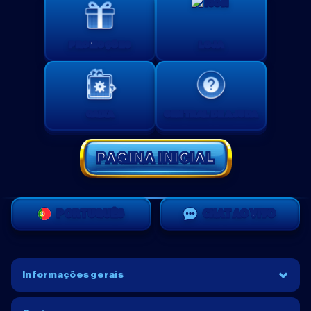
PROMOÇÕES
LOJA
CAIXA
CENTRAL DE AJUDA
PAGINA INICIAL
PORTUGUÊS
CHAT AO VIVO
Informações gerais