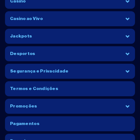
Casino
Casino ao Vivo
Jackpots
Desportos
Segurança e Privacidade
Termos e Condições
Promoções
Pagamentos