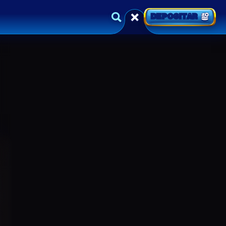
DEPOSITAR