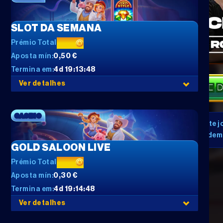
SLOT DA SEMANA
Prémio Total
1100
Aposta mín:
0,50 €
Termina em:
4d 19:13:48
Ver detalhes
JOGUE 
CASINO
Infelizmente, este 
de dem
GOLD SALOON LIVE
Prémio Total
1100
Aposta mín:
0,30 €
Termina em:
4d 19:14:48
Ver detalhes