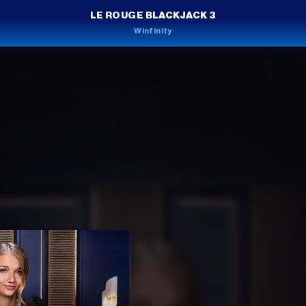
LE ROUGE BLACKJACK 3
Winfinity