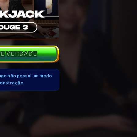
DE VERDADE
jogo não possui um modo
onstração.