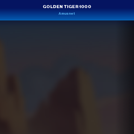
GOLDEN TIGER 1000
Amusnet