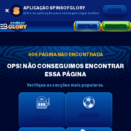
APLICAÇÃO SPINSOFGLORY
ABRIR
Entre na aplicação para conseguir jogar melhor
ENTRAR
REGISTO
404 PÁGINA NÃO ENCONTRADA
OPS! NÃO CONSEGUIMOS ENCONTRAR
ESSA PÁGINA
Verifique as secções mais populares.
APOSTAS
CASINO
DESPORTIVAS