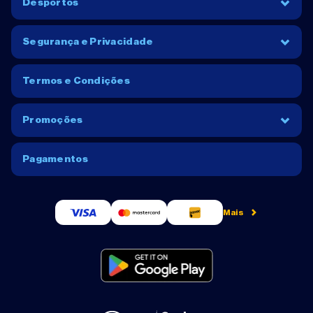
Desportos
Segurança e Privacidade
Termos e Condições
Promoções
Pagamentos
Mais