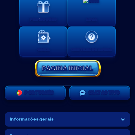
PROMOÇÕES
LOJA
CAIXA
CENTRAL DE AJUDA
PAGINA INICIAL
PORTUGUÊS
CHAT AO VIVO
Informações gerais