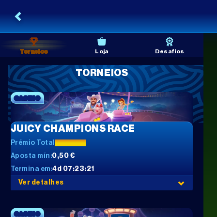
Torneios
Loja
Desafios
TORNEIOS
CASINO
JUICY CHAMPIONS RACE
Prémio Total
10 000 €
Aposta mín:
0,50 €
Termina em:
4d 07:23:21
Ver detalhes
CASINO