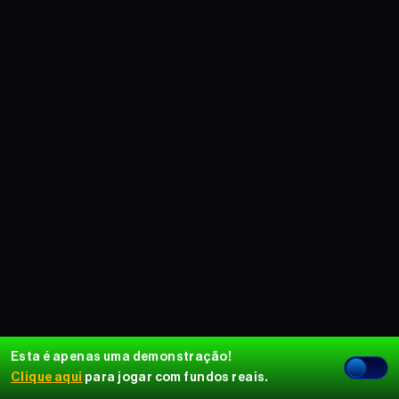
Esta é apenas uma demonstração!
Clique aqui
para jogar com fundos reais.