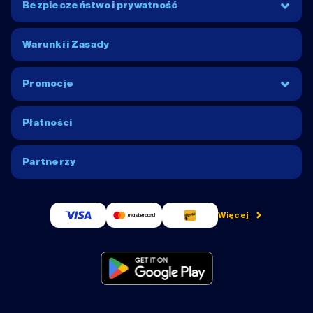
Bezpieczeństwo i prywatność
Warunki i Zasady
Promocje
Płatności
Partnerzy
Więcej