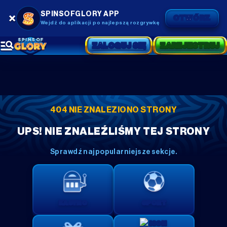
SPINSOFGLORY APP
OTWÓRZ
Wejdź do aplikacji po najlepszą rozgrywkę
ZALOGUJ SIĘ
ZAREJESTRUJ
404 NIE ZNALEZIONO STRONY
UPS! NIE ZNALEŹLIŚMY TEJ STRONY
Sprawdź najpopularniejsze sekcje.
KASYNO
SPORT