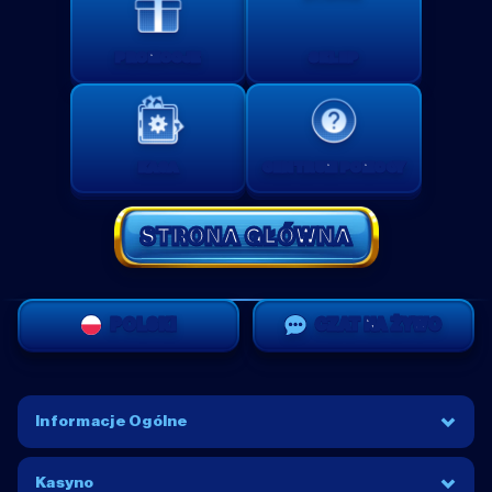
PROMOCJE
SKLEP
KASA
CENTRUM POMOCY
STRONA GŁÓWNA
POLSKI
CZAT NA ŻYWO
Informacje Ogólne
Kasyno