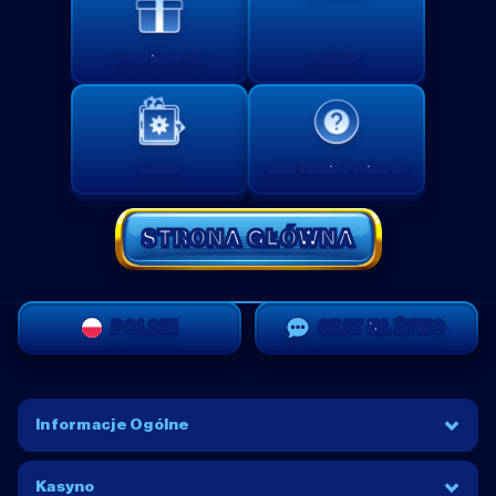
PROMOCJE
SKLEP
KASA
CENTRUM POMOCY
STRONA GŁÓWNA
POLSKI
CZAT NA ŻYWO
Informacje Ogólne
Kasyno