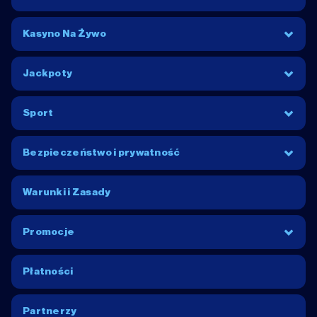
Kasyno Na Żywo
Jackpoty
Sport
Bezpieczeństwo i prywatność
Warunki i Zasady
Promocje
Płatności
Partnerzy