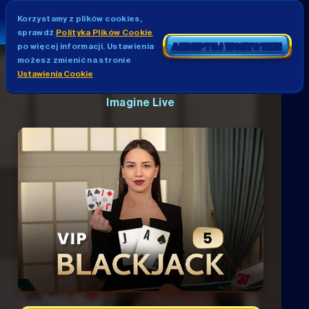
Korzystamy z plików cookies,
sprawdź
Polityka Plików Cookie
po więcej informacji. Ustawienia
AKCEPTUJ WSZYSTKIE
możesz zmienić na stronie
Ustawienia Cookie
VIP BLACKJACK 5
Imagine Live