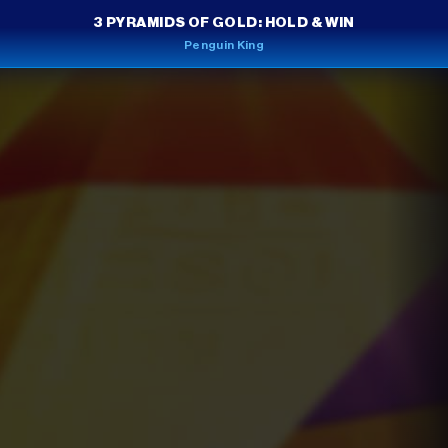
3 PYRAMIDS OF GOLD: HOLD & WIN
Penguin King