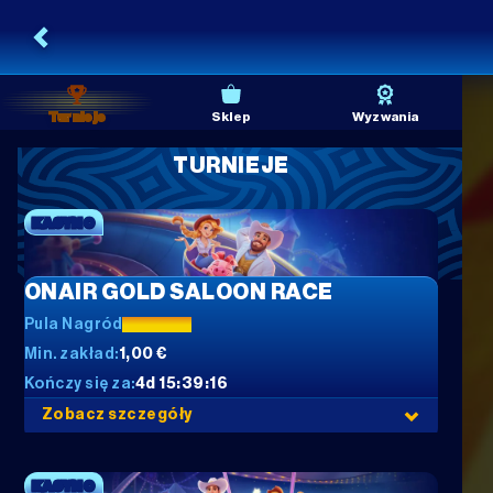
Turnieje
Sklep
Wyzwania
TURNIEJE
KASYNO
ONAIR GOLD SALOON RACE
Pula Nagród
10 000 €
Min. zakład:
1,00 €
Kończy się za:
4d 15:39:16
Zobacz szczegóły
KASYNO