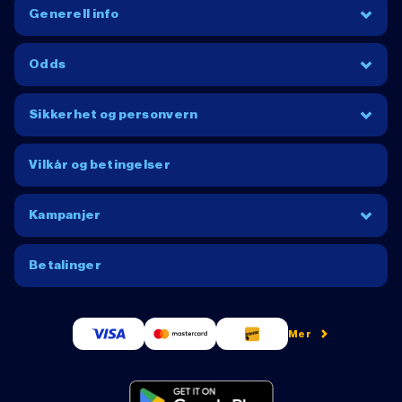
Generell info
Odds
Sikkerhet og personvern
Vilkår og betingelser
Kampanjer
Betalinger
Mer