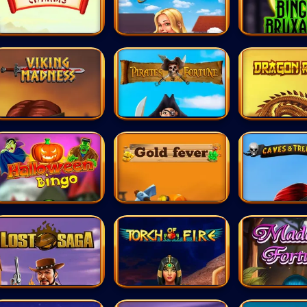
Viking Madness
Pirates of Fortune
Dragon R
Bingo Halloween
Gold Fever
Caves n Tr
Lost Saga
Torch of Fire
Madame Fo