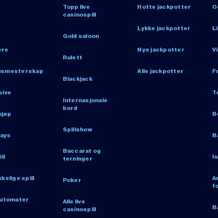
topp live
hotte jackpotter
casinospill
lykke jackpotter
gold saloon
ære
nye jackpotter
rulett
nsmesterskap
alle jackpotter
blackjack
sive
internasjonale
bord
kjøp
spillshow
ways
baccarat og
ill
i
terninger
kkelige spill
amerikansk
poker
f
eautomater
alle live
casinospill