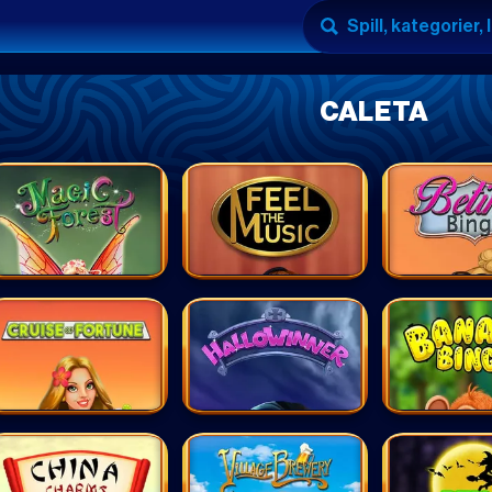
Spill, kategorier,
CALETA
Magic Forest
Feel The Music
Betina B
Cruise of Fortune
Hallowinner
Bingo ba
China Charms
Village Brewery
Bingo bru