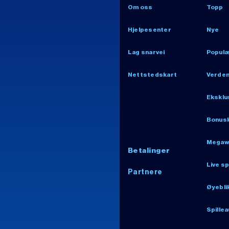
om oss
topp
hjelpesenter
nye
lag snarvei
popul
nettstedskart
verde
eksklu
bonus
mega
Betalinger
live sp
Partnere
øyebli
spill