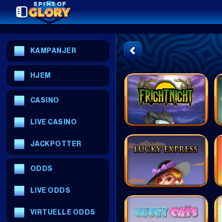
KAMPANJER
HJEM
Fright Night
CASINO
LIVE CASINO
Lucky Express
JACKPOTTER
ODDS
LIVE ODDS
Cutey Cats
VIRTUELLE ODDS