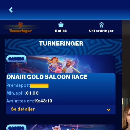
Turneringer
Butikk
Utfordringer
TURNERINGER
CASINO
ONAIR GOLD SALOON RACE
Premiepott
€ 10 000
Min. spill:
€ 1,00
Avsluttes om:
19:43:10
Se detaljer
CASINO