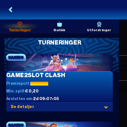
Turneringer
Butikk
Utfordringer
TURNERINGER
CASINO
GAME2SLOT CLASH
Premiepott:
€ 10 000
Min. spill:
€ 0,20
Avsluttes om:
2d 09:07:05
Se detaljer
CASINO