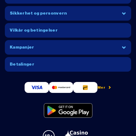
Sikkerhet og personvern
Vilkår og betingelser
Kampanjer
Betalinger
Mer