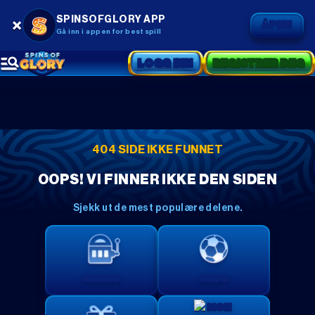
SPINSOFGLORY APP
ÅPEN
Gå inn i appen for best spill
LOGG INN
REGISTRER DEG
404 SIDE IKKE FUNNET
OOPS! VI FINNER IKKE DEN SIDEN
Sjekk ut de mest populære delene.
CASINO
ODDS