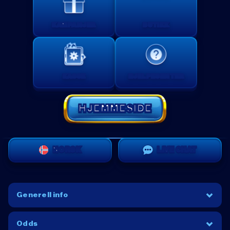
KAMPANJER
BUTIKK
KASSE
HJELPESENTER
HJEMMESIDE
NORSK
LIVE CHAT
Generell info
Odds