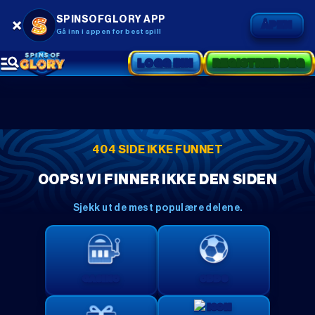
SPINSOFGLORY APP
ÅPEN
Gå inn i appen for best spill
LOGG INN
REGISTRER DEG
404 SIDE IKKE FUNNET
OOPS! VI FINNER IKKE DEN SIDEN
Sjekk ut de mest populære delene.
CASINO
ODDS