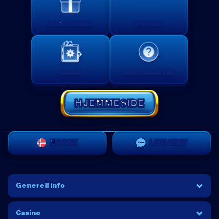
KAMPANJER
BUTIKK
KASSE
HJELPESENTER
HJEMMESIDE
NORSK
LIVE CHAT
Generell info
Casino