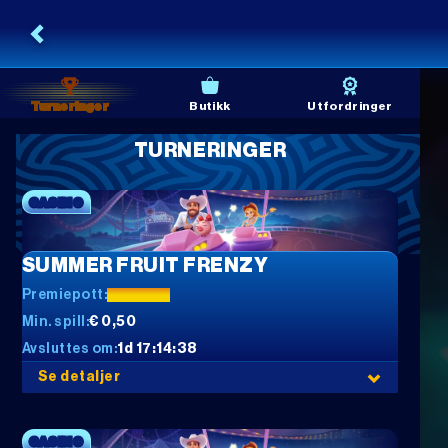
Turneringer
Butikk
Utfordringer
TURNERINGER
CASINO
SUMMER FRUIT FRENZY
Premiepott:
€ 10 000
Min. spill:
€ 0,50
Avsluttes om:
1d 17:14:38
Se detaljer
CASINO