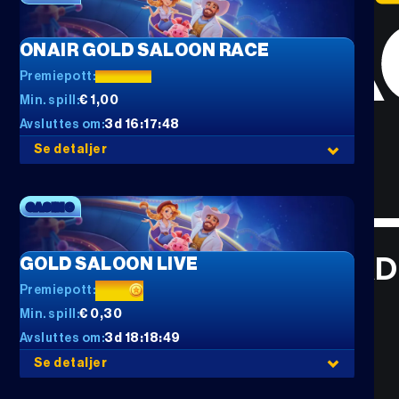
ONAIR GOLD SALOON RACE
Premiepott:
€ 10 000
Min. spill:
€ 1,00
Avsluttes om:
3d 16:17:48
Se detaljer
CASINO
GOLD SALOON LIVE
Premiepott:
1100
Min. spill:
€ 0,30
Avsluttes om:
3d 18:18:49
Se detaljer