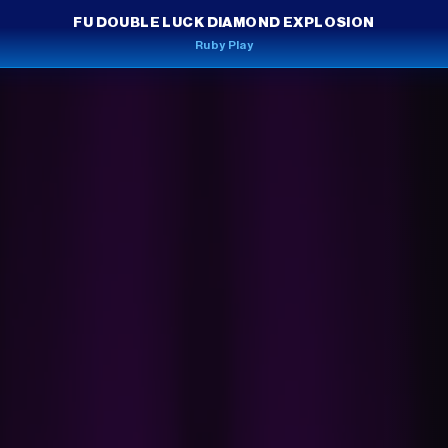
FU DOUBLE LUCK DIAMOND EXPLOSION
Ruby Play