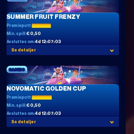
SUMMER FRUIT FRENZY
Premiepott:
€ 10 000
Min. spill:
€ 0,50
Avsluttes om:
4d 12:07:03
Se detaljer
CASINO
NOVOMATIC GOLDEN CUP
Premiepott:
€ 20 000
Min. spill:
€ 0,50
Avsluttes om:
4d 12:07:03
Se detaljer