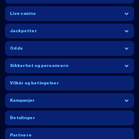
Live casino
Jackpotter
Odds
Sikkerhet og personvern
Vilkår og betingelser
Kampanjer
Betalinger
Partnere