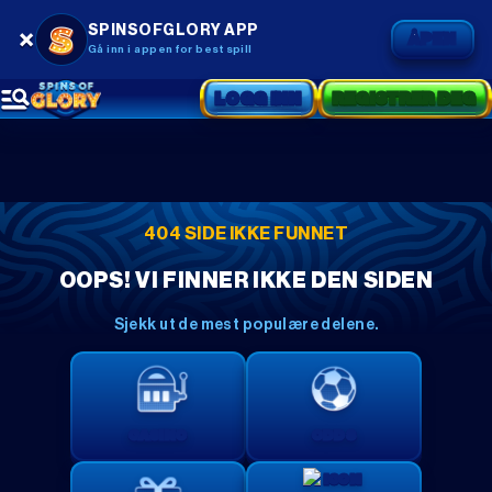
SPINSOFGLORY APP
ÅPEN
Gå inn i appen for best spill
LOGG INN
REGISTRER DEG
404 SIDE IKKE FUNNET
OOPS! VI FINNER IKKE DEN SIDEN
Sjekk ut de mest populære delene.
CASINO
ODDS