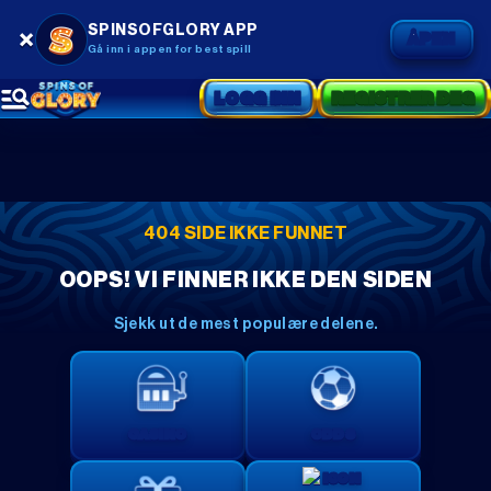
SPINSOFGLORY APP
ÅPEN
Gå inn i appen for best spill
LOGG INN
REGISTRER DEG
404 SIDE IKKE FUNNET
OOPS! VI FINNER IKKE DEN SIDEN
Sjekk ut de mest populære delene.
CASINO
ODDS