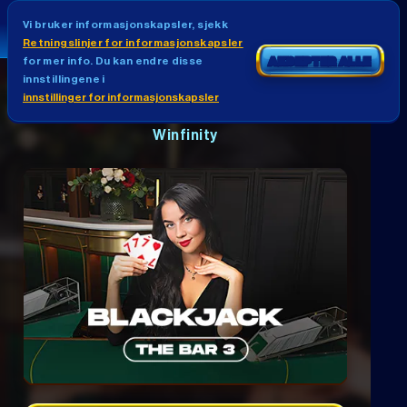
Vi bruker informasjonskapsler, sjekk
Retningslinjer for informasjonskapsler
for mer info. Du kan endre disse
AKSEPTER ALLE
innstillingene i
innstillinger for informasjonskapsler
BAR BLACKJACK 3
Winfinity