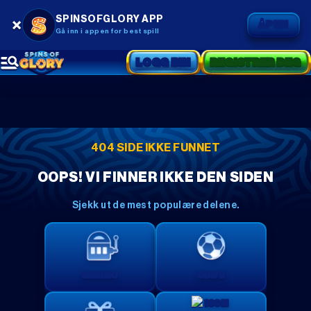
SPINSOFGLORY APP
ÅPEN
Gå inn i appen for best spill
LOGG INN
REGISTRER DEG
404 SIDE IKKE FUNNET
OOPS! VI FINNER IKKE DEN SIDEN
Sjekk ut de mest populære delene.
CASINO
ODDS