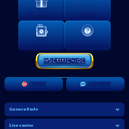
KAMPANJER
BUTIKK
KASSE
HJELPESENTER
HJEMMESIDE
NORSK
LIVE CHAT
Generell info
Live casino