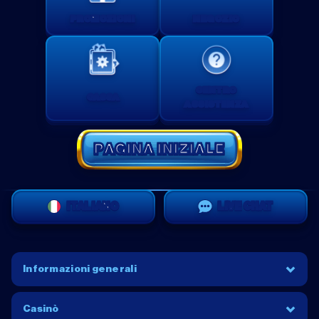
PROMOZIONI
NEGOZIO
CENTRO
CASSA
ASSISTENZA
PAGINA INIZIALE
ITALIANO
LIVE CHAT
Informazioni generali
Casinò