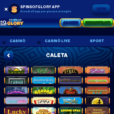
SPINSOFGLORY APP
APRI
Accedi all'app per giocare al meglio
ACCEDI
REGISTRATI
CASINÒ
CASINÒ LIVE
SPORT
CALETA
Fright Night
Magic Forest
Feel The Music
Betina Bingo
Atomico Lotto
Frozen Fluffies
Lucky Express
Cruise of Fortune
Hallowinner
Bingo banana
Bingo Pirata
Hidden Kingdom
Cutey Cats
China Charms
Village Brewery
Bingo bruxaria
Lucky K
Bingo trevo de sorte
Banana Keno
Viking Madness