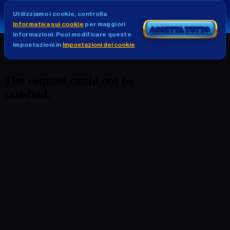
Utilizziamo i cookie, controlla
Informativa sui cookie
per maggiori
ACCETTA TUTTO
informazioni. Puoi modificare queste
impostazioni in
Impostazioni dei cookie